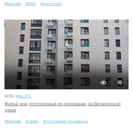
#Москва
#ВАО
#транспорт
23
1
13:05 |
Мах_019
Жилой дом, построенный по реновации, на Верхоянской
улице
#Москва
#СВАО
#программа реновации