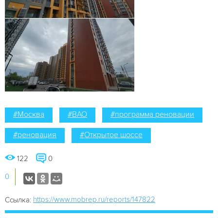
#Москва
#ВАО
#программа реновации
#реновация
#Открытое шоссе
122
0
0
https://www.mobrep.ru/reports/147822
Ссылка: