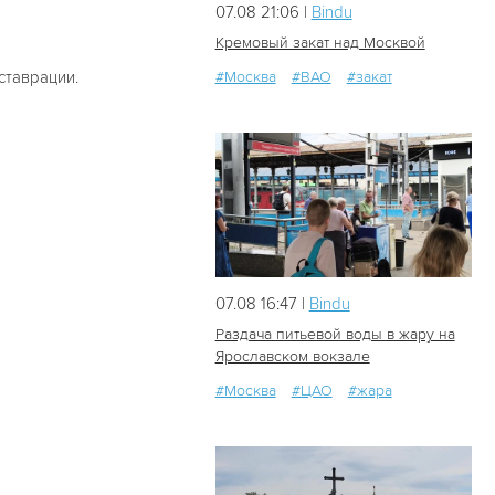
07.08 21:06 |
Bindu
Кремовый закат над Москвой
ставрации.
#Москва
#ВАО
#закат
13
0
07.08 16:47 |
Bindu
Раздача питьевой воды в жару на
Ярославском вокзале
#Москва
#ЦАО
#жара
31
0