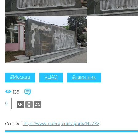
#Москва
#ЦАО
#памятник
135
1
0
https://www.mobrep.ru/reports/147783
Ссылка: