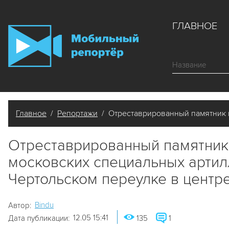
ГЛАВНОЕ
Главное
/
Репортажи
/ Отреставрированный памятник 
Отреставрированный памятник
московских специальных артил
Чертольском переулке в центр
Bindu
Автор:
12.05 15:41
Дата публикации:
135
1