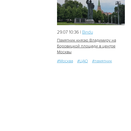
29.07 10:36 |
Bindu
Памятник князю Владимиру на
Боровицкой площади в центре
Москвы
38
0
#Москва
#ЦАО
#памятник