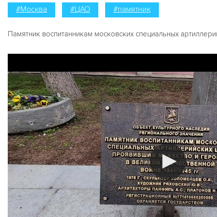
#Москва
#ЦАО
#памятник
Памятник воспитанникам московских специальных артиллери