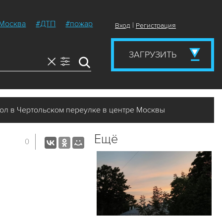
Москва
#ДТП
#пожар
|
Вход
Регистрация
ЗАГРУЗИТЬ
ол в Чертольском переулке в центре Москвы
Ещё
0