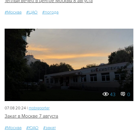
Тёплый вечер в центре Москвы 8 августа
#Москва
#ЦАО
#погода
43
0
07.08 20:24 |
mobreporter
Закат в Москве 7 августа
#Москва
#ЮАО
#закат