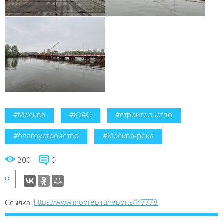
#Москва
#ЮАО
#строительство
#благоустройство
#Москва-река
200
0
0
https://www.mobrep.ru/reports/147778
Ссылка: