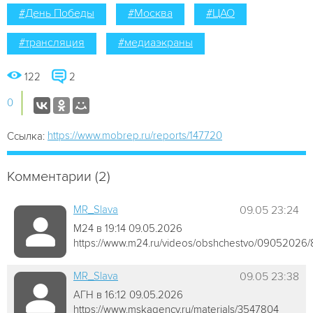
#День Победы
#Москва
#ЦАО
#трансляция
#медиаэкраны
122
2
0
https://www.mobrep.ru/reports/147720
Ссылка:
Комментарии (2)
MR_Slava
09.05 23:24
М24 в 19:14 09.05.2026
https://www.m24.ru/videos/obshchestvo/09052026
MR_Slava
09.05 23:38
АГН в 16:12 09.05.2026
https://www.mskagency.ru/materials/3547804