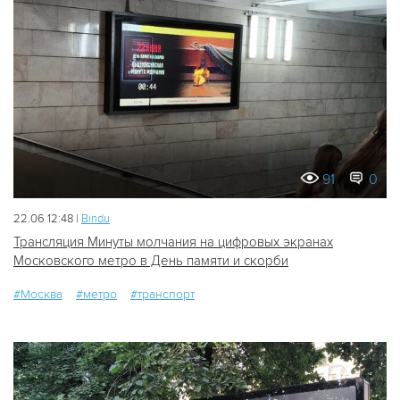
91
0
22.06 12:48 |
Bindu
Трансляция Минуты молчания на цифровых экранах
Московского метро в День памяти и скорби
#Москва
#метро
#транспорт