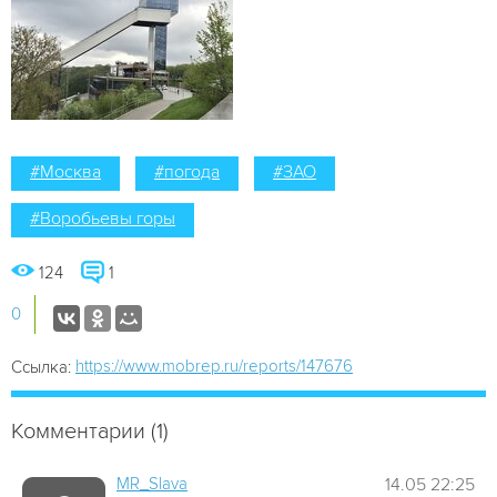
#Москва
#погода
#ЗАО
#Воробьевы горы
124
1
0
https://www.mobrep.ru/reports/147676
Ссылка:
Комментарии (1)
MR_Slava
14.05 22:25