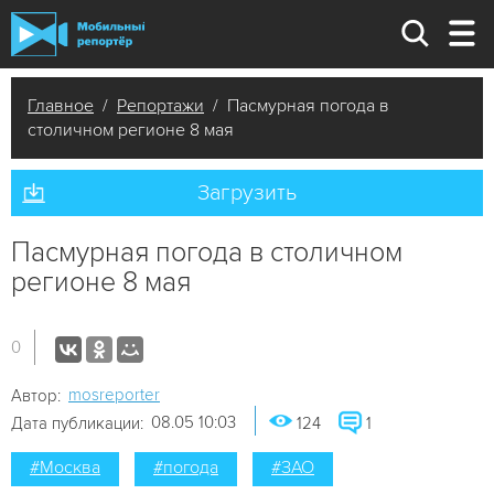
Главное
/
Репортажи
/ Пасмурная погода в
столичном регионе 8 мая
Загрузить
Пасмурная погода в столичном
регионе 8 мая
0
mosreporter
Автор:
08.05 10:03
Дата публикации:
124
1
#Москва
#погода
#ЗАО