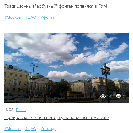
Традиционный "арбузный" фонтан появился в ГУМ
#Москва
#ЦАО
#фонтан
14
0
16:03 |
Bindu
Прекрасная летняя погода установилась в Москве
#Москва
#ЦАО
#погода