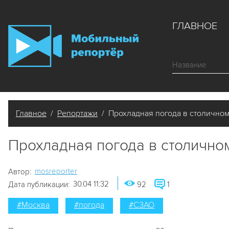
ГЛАВНОЕ
Главное
/
Репортажи
/ Прохладная погода в столичном
Прохладная погода в столично
mosreporter
Автор:
30.04 11:32
Дата публикации:
92
1
#Москва
#погода
#СЗАО