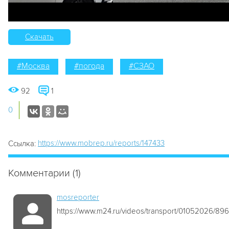
Скачать
#Москва
#погода
#СЗАО
92
1
0
https://www.mobrep.ru/reports/147433
Ссылка:
Комментарии (1)
mosreporter
https://www.m24.ru/videos/transport/01052026/89