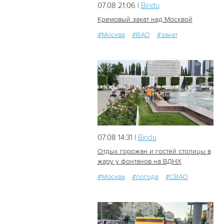
07.08 21:06 |
Bindu
Кремовый закат над Москвой
#Москва
#ВАО
#закат
15
0
07.08 14:31 |
Bindu
Отдых горожан и гостей столицы в
жару у фонтанов на ВДНХ
#Москва
#погода
#СВАО
22
0