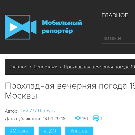
ГЛАВНОЕ
Главное
/
Репортажи
/ Прохладная вечерняя погода 19
Прохладная вечерняя погода 1
Москвы
Tим 777 Патруль
Автор:
19.04 20:49
Дата публикации:
151
1
#Москва
#ЦАО
#погода