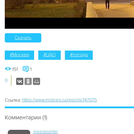
Скачать
#Москва
#ЦАО
#погода
151
1
0
https://www.mobrep.ru/reports/147075
Ссылка:
Комментарии (1)
mosreporter