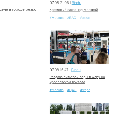
07.08 21:06 |
Bindu
еделе в городе резко
Кремовый закат над Москвой
#Москва
#ВАО
#закат
19
0
07.08 16:47 |
Bindu
Раздача питьевой воды в жару на
Ярославском вокзале
#Москва
#ЦАО
#жара
36
0