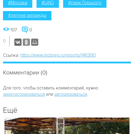
#Москва
#ЦАО
#парк Горького
#летние веранды
107
0
0
https://www.mobrep.ru/reports/146990
Ссылка:
Комментарии (0)
Для того, чтобы оставить комментарий, нужно
зарегистрироваться
или
авторизоваться
.
Ещё