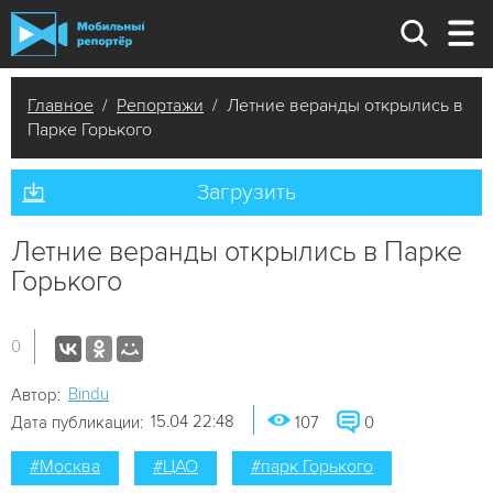
Главное
/
Репортажи
/ Летние веранды открылись в
Парке Горького
Загрузить
Летние веранды открылись в Парке
Горького
0
Bindu
Автор:
15.04 22:48
Дата публикации:
107
0
#Москва
#ЦАО
#парк Горького