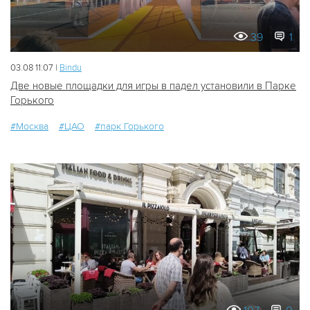
39
1
03.08 11:07 |
Bindu
Две новые площадки для игры в падел установили в Парке
Горького
#Москва
#ЦАО
#парк Горького