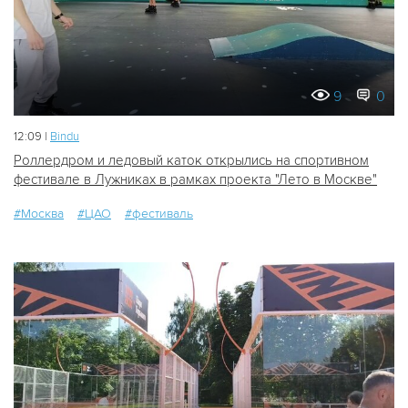
9
0
12:09 |
Bindu
Роллердром и ледовый каток открылись на спортивном
фестивале в Лужниках в рамках проекта "Лето в Москве"
#Москва
#ЦАО
#фестиваль