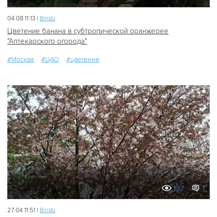
04.08 11:13 |
Bindu
Цветение банана в субтропической оранжерее
"Аптекарского огорода"
#Москва
#ЦАО
#цветение
127
1
27.04 11:51 |
Bindu