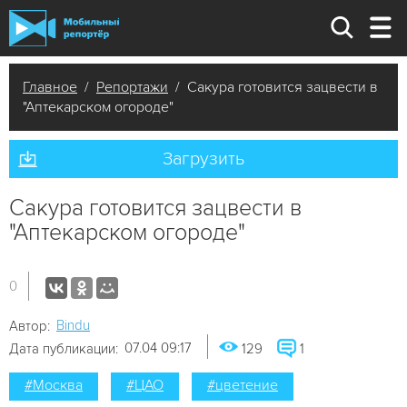
Главное
/
Репортажи
/ Сакура готовится зацвести в
"Аптекарском огороде"
Загрузить
Сакура готовится зацвести в
"Аптекарском огороде"
0
Bindu
Автор:
07.04 09:17
Дата публикации:
129
1
#Москва
#ЦАО
#цветение