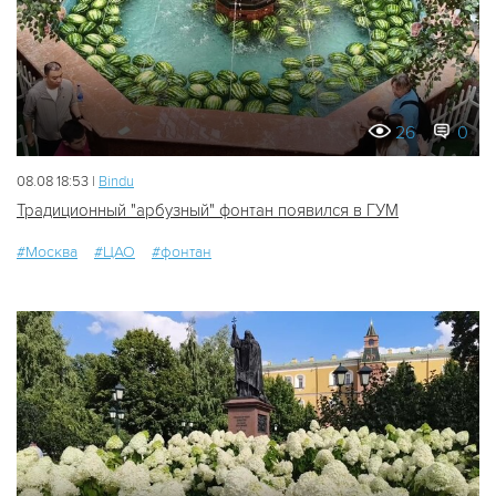
26
0
08.08 18:53 |
Bindu
Традиционный "арбузный" фонтан появился в ГУМ
#Москва
#ЦАО
#фонтан