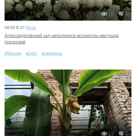
26
0
08.08 16:21 |
Bindu
Александровский сад наполнился ароматом цветущих
гортензий
#Москва
#ЦАО
#цветение
33
0