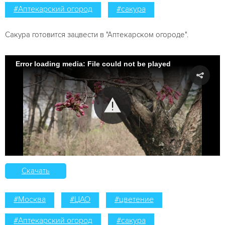
#Аптекарский огород
#сакура
Сакура готовится зацвести в "Аптекарском огороде".
Error loading media: File could not be played
Скачать
#Москва
#ЦАО
#цветение
#Аптекарский огород
#сакура