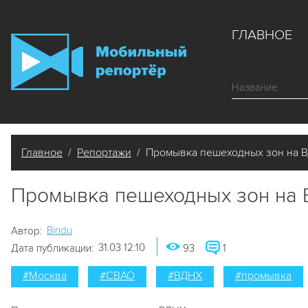
ГЛАВНОЕ
Главное
/
Репортажи
/ Промывка пешеходных зон на 
Промывка пешеходных зон на 
Bindu
Автор:
31.03 12:10
Дата публикации:
93
1
#Москва
#СВАО
#ВДНХ
#промывка