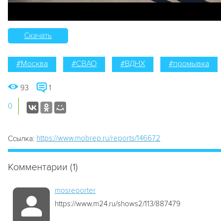
Скачать
#Москва
#СВАО
#ВДНХ
#промывка
93
1
0
https://www.mobrep.ru/reports/146672
Ссылка:
Комментарии (1)
mosreporter
https://www.m24.ru/shows2/113/887479