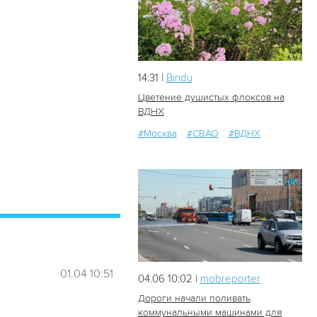
14:31 |
Bindu
Цветение душистых флоксов на
ВДНХ
#Москва
#СВАО
#ВДНХ
18
0
01.04 10:51
04.06 10:02 |
mobreporter
Дороги начали поливать
коммунальными машинами для