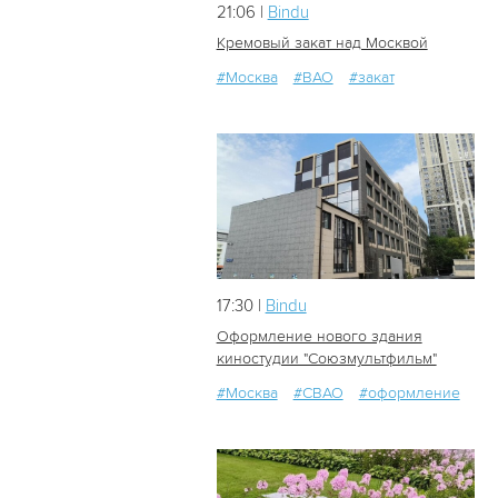
21:06 |
Bindu
Кремовый закат над Москвой
#Москва
#ВАО
#закат
2
0
17:30 |
Bindu
Оформление нового здания
киностудии "Союзмультфильм"
#Москва
#СВАО
#оформление
19
0