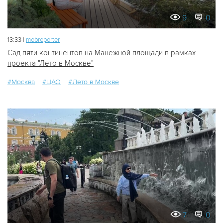
9
0
13:33 |
mobreporter
Сад пяти континентов на Манежной площади в рамках
проекта "Лето в Москве"
#Москва
#ЦАО
#Лето в Москве
7
0