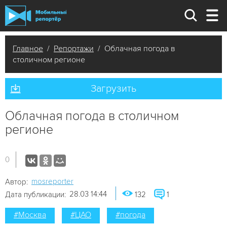
Главное
/
Репортажи
/ Облачная погода в
столичном регионе
Загрузить
Облачная погода в столичном
регионе
0
mosreporter
Автор:
28.03 14:44
Дата публикации:
132
1
#Москва
#ЦАО
#погода