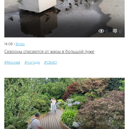
6
0
14:06 |
Bindu
Скворцы спасаются от жары в большой луже
#Москва
#погода
#СВАО