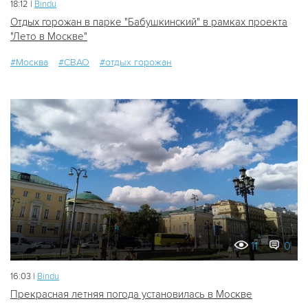
18:12 |
Bindu
Отдых горожан в парке "Бабушкинский" в рамках проекта
"Лето в Москве"
#Москва
#СВАО
#отдых горожан
11
0
16:03 |
Bindu
Прекрасная летняя погода установилась в Москве