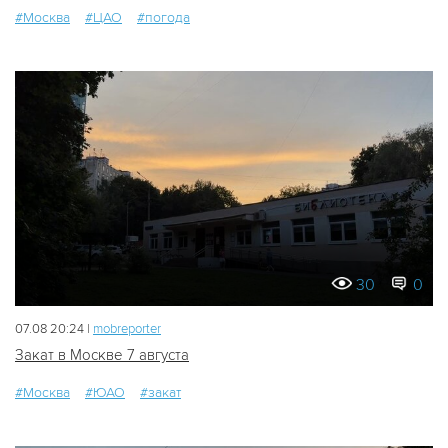
#Москва
#ЦАО
#погода
30
0
07.08 20:24 |
mobreporter
Закат в Москве 7 августа
#Москва
#ЮАО
#закат