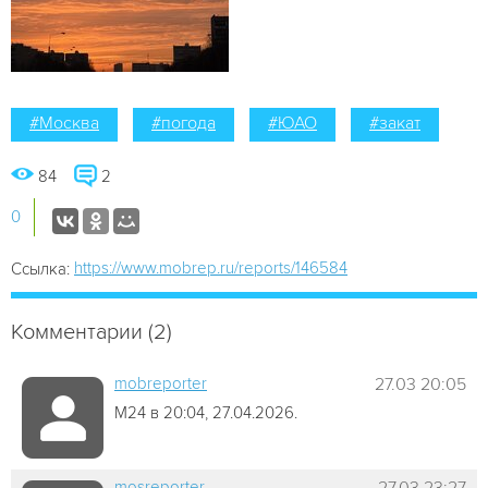
#Москва
#погода
#ЮАО
#закат
84
2
0
https://www.mobrep.ru/reports/146584
Ссылка:
Комментарии (2)
mobreporter
27.03 20:05
М24 в 20:04, 27.04.2026.
mosreporter
27.03 23:27