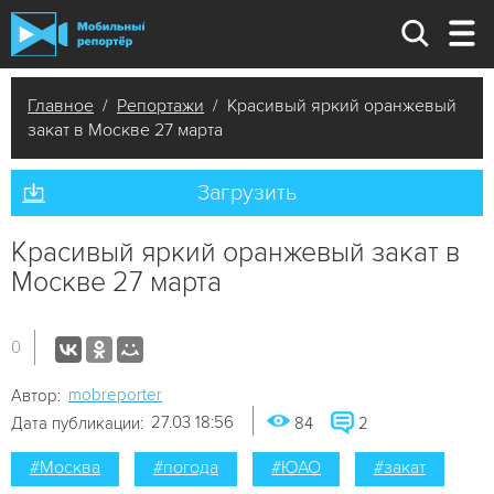
Главное
/
Репортажи
/ Красивый яркий оранжевый
закат в Москве 27 марта
Загрузить
Красивый яркий оранжевый закат в
Москве 27 марта
0
mobreporter
Автор:
27.03 18:56
Дата публикации:
84
2
#Москва
#погода
#ЮАО
#закат