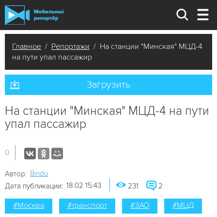
Главное
/
Репортажи
/ На станции "Минская" МЦД-4
на пути упал пассажир
Загрузить
На станции "Минская" МЦД-4 на пути
упал пассажир
0
Bindu
Автор:
18.02 15:43
Дата публикации:
231
2
#Москва
#транспорт
#ЗАО
#МЦД