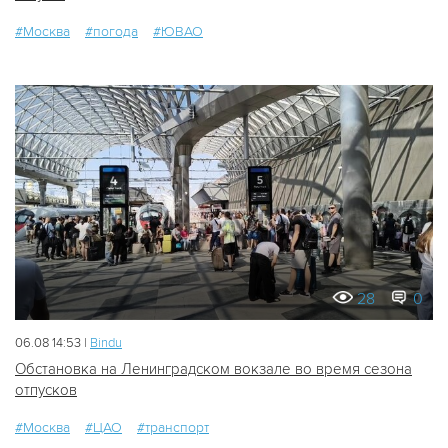
#Москва
#погода
#ЮВАО
28
0
06.08 14:53 |
Bindu
Обстановка на Ленинградском вокзале во время сезона
отпусков
#Москва
#ЦАО
#транспорт