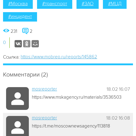
#Москва
#транспорт
#ЗАО
#МЦД
#инцидент
231
2
0
https://www.mobrep.ru/reports/145862
Ссылка:
Комментарии (2)
mosreporter
18.02 16:07
https://www.mskagency.ru/materials/3536503
mosreporter
18.02 16:08
https://t.me/moscownewsagency/113818