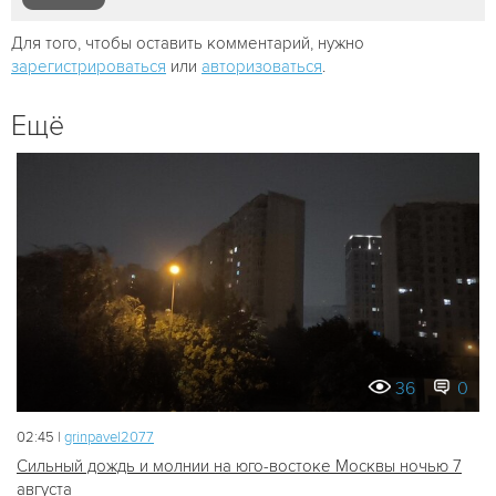
Для того, чтобы оставить комментарий, нужно
зарегистрироваться
или
авторизоваться
.
Ещё
36
0
02:45 |
grinpavel2077
Сильный дождь и молнии на юго-востоке Москвы ночью 7
августа