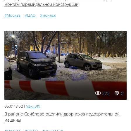
монтаж пирамидальной конструкции
#Москва
#ЦАО
#монтаж
272
0
05.01 18:52 |
Мах_019
В районе Свиблово оцепили двор из-за подозрительной
машины