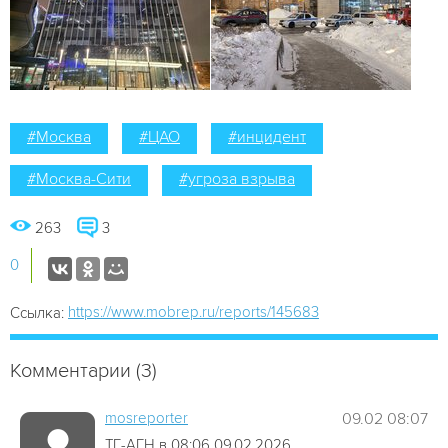
#Москва
#ЦАО
#инцидент
#Москва-Сити
#угроза взрыва
263
3
0
https://www.mobrep.ru/reports/145683
Ссылка:
Комментарии (3)
mosreporter
09.02 08:07
ТГ-АГН в 08:06 09.02.2026.