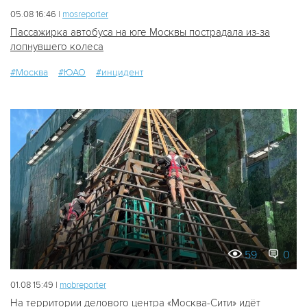
05.08 16:46 |
mosreporter
Пассажирка автобуса на юге Москвы пострадала из-за
лопнувшего колеса
#Москва
#ЮАО
#инцидент
59
0
01.08 15:49 |
mobreporter
На территории делового центра «Москва-Сити» идёт