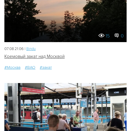
15
0
07.08 21:06 |
Bindu
Кремовый закат над Москвой
#Москва
#ВАО
#закат