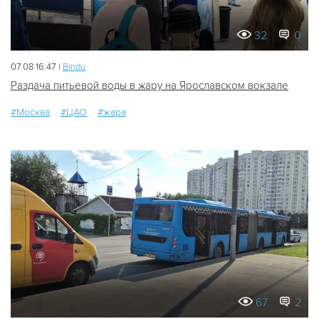
32
0
07.08 16:47 |
Bindu
Раздача питьевой воды в жару на Ярославском вокзале
#Москва
#ЦАО
#жара
67
2