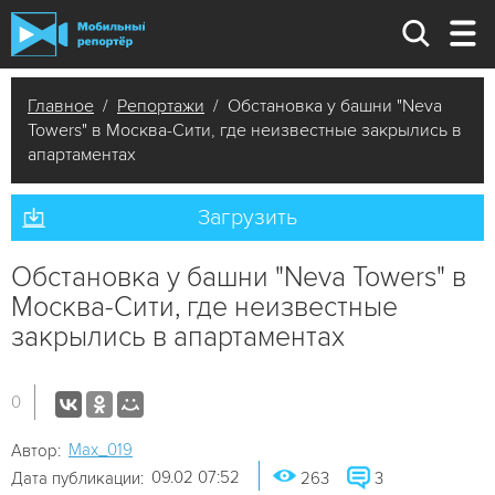
Главное
/
Репортажи
/ Обстановка у башни "Neva
Towers" в Москва-Сити, где неизвестные закрылись в
апартаментах
Загрузить
Обстановка у башни "Neva Towers" в
Москва-Сити, где неизвестные
закрылись в апартаментах
0
Мах_019
Автор:
09.02 07:52
Дата публикации:
263
3