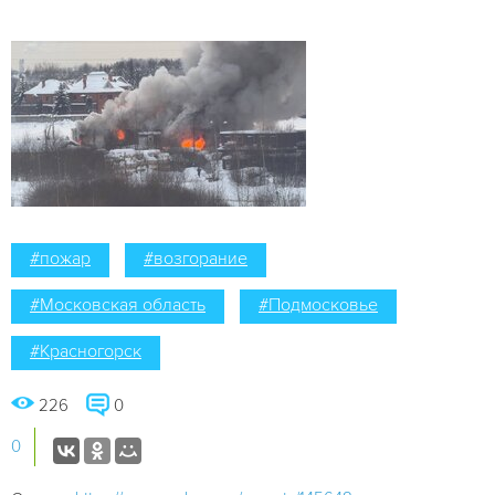
#пожар
#возгорание
#Московская область
#Подмосковье
#Красногорск
226
0
0