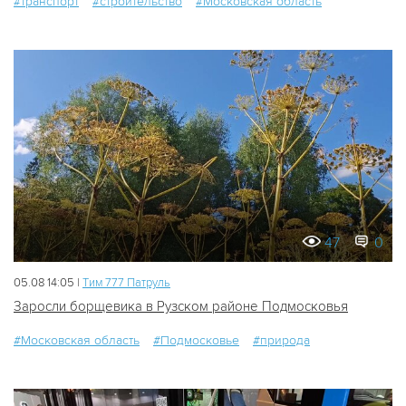
#транспорт
#строительство
#Московская область
47
0
05.08 14:05 |
Tим 777 Патруль
Заросли борщевика в Рузском районе Подмосковья
#Московская область
#Подмосковье
#природа