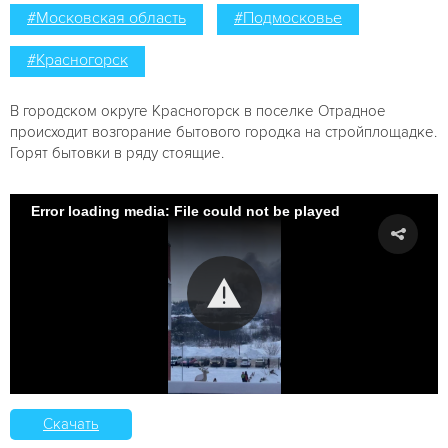
#Московская область
#Подмосковье
#Красногорск
В городском округе Красногорск в поселке Отрадное
происходит возгорание бытового городка на стройплощадке.
Горят бытовки в ряду стоящие.
Error loading media: File could not be played
Скачать