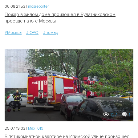
06.08 21:53 |
mosreporter
Пожар в жилом доме произошел в Булатниковском
проезде на юге Москвы
#Москва
#ЮАО
#пожар
127
1
25.07 19:03 |
Мах_019
В пятикомнатной квартире на Илимской улице произошёл