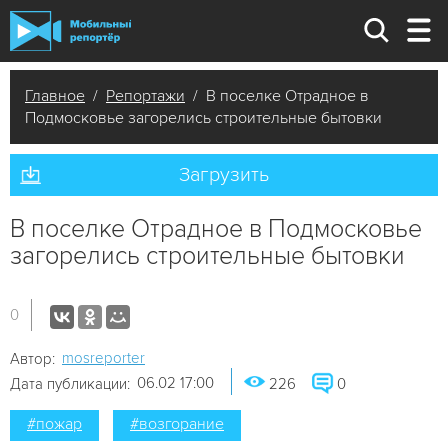
Главное
/
Репортажи
/ В поселке Отрадное в
Подмосковье загорелись строительные бытовки
Загрузить
В поселке Отрадное в Подмосковье
загорелись строительные бытовки
0
mosreporter
Автор:
06.02 17:00
Дата публикации:
226
0
#пожар
#возгорание