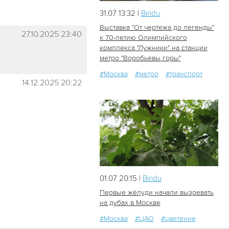
31.07 13:32 |
Bindu
Выставка "От чертежа до легенды"
27.10.2025 23:40
к 70-летию Олимпийского
комплекса "Лужники" на станции
55
1
метро "Воробьевы горы"
#Москва
#метро
#транспорт
14.12.2025 20:22
01.07 20:15 |
Bindu
Первые жёлуди начали вызревать
на дубах в Москве
#Москва
#ЦАО
#цветение
78
1