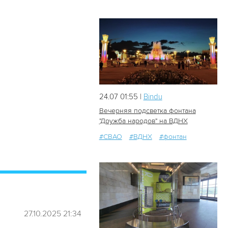
24.07 01:55 |
Bindu
Вечерняя подсветка фонтана
"Дружба народов" на ВДНХ
#СВАО
#ВДНХ
#фонтан
59
0
27.10.2025 21:34