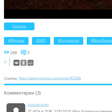
Скачать
#Москва
#ЗАО
#подсветка
#Воробьев
268
3
0
https://www.mobrep.ru/reports/143306
Ссылка:
Комментарии (3)
mobreporter
ТГ-АГН в 21:18, 27.10.2025 https://t.me/moscown