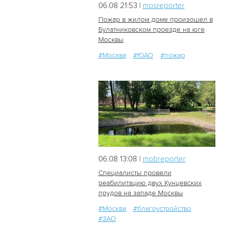
06.08 21:53 |
mosreporter
Пожар в жилом доме произошел в
Булатниковском проезде на юге
Москвы
75
1
#Москва
#ЮАО
#пожар
06.08 13:08 |
mobreporter
Специалисты провели
реабилитацию двух Кунцевских
прудов на западе Москвы
23
1
#Москва
#благоустройство
#ЗАО