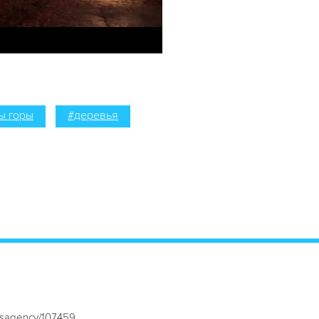
ы горы
#деревья
ewsagency/107459