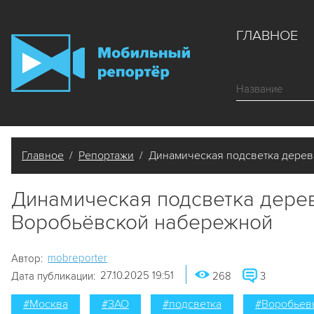
ГЛАВНОЕ
Главное
/
Репортажи
/ Динамическая подсветка дерев
Динамическая подсветка дере
Воробьёвской набережной
mobreporter
Автор:
27.10.2025 19:51
Дата публикации:
268
3
#Москва
#ЗАО
#подсветка
#Воробьев