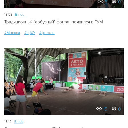
8
0
18:53 |
Bindu
Традиционный "арбузный" фонтан появился в ГУМ
#Москва
#ЦАО
#фонтан
15
0
18:12 |
Bindu