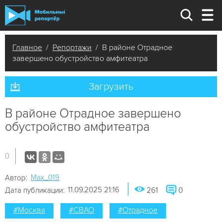
Главное
/
Репортажи
/ В районе Отрадное
завершено обустройство амфитеатра
Загрузить
В районе Отрадное завершено
обустройство амфитеатра
0
Мах_019
Автор:
11.09.2025 21:16
Дата публикации:
261
0
#Москва
#СВАО
#Отрадное