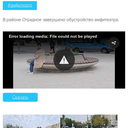
#амфитеатр
В районе Отрадное завершено обустройство амфитеатра.
Error loading media: File could not be played
Скачать