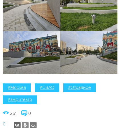
#Москва
#СВАО
#Отрадное
#амфитеатр
261
0
0