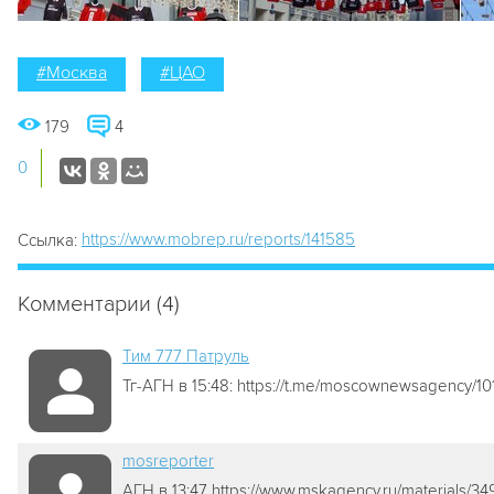
#Москва
#ЦАО
179
4
0
https://www.mobrep.ru/reports/141585
Ссылка:
Комментарии (4)
Tим 777 Патруль
Тг-АГН в 15:48: https://t.me/moscownewsagency/10
mosreporter
АГН в 13:47 https://www.mskagency.ru/materials/3