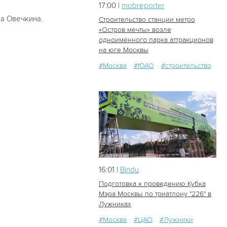
17:00 |
mobreporter
а Овечкина.
Строительство станции метро
«Остров мечты» возле
одноимённого парка аттракционов
23
2
на юге Москвы
#Москва
#ЮАО
#строительство
16:01 |
Bindu
Подготовка к проведению Кубка
Мэра Москвы по триатлону "226" в
Лужниках
19
0
#Москва
#ЦАО
#Лужники