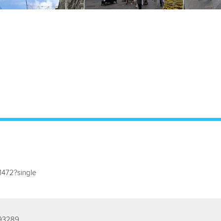
1472?single
493289