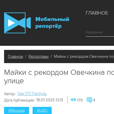
ГЛАВНОЕ
Главное
/
Репортажи
/ Майки с рекордом Овечкина по
Майки с рекордом Овечкина по
улице
Tим 777 Патруль
Автор:
18.07.2025 13:31
Дата публикации:
179
4
#Москва
#ЦАО