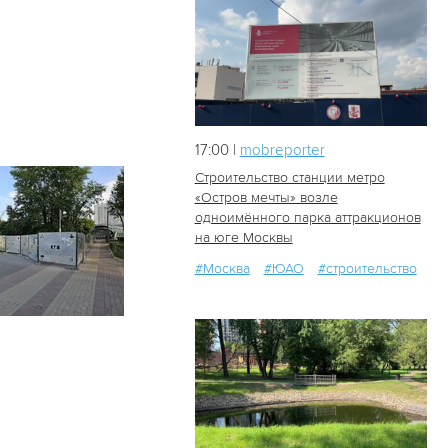
17:00 |
mobreporter
Строительство станции метро
«Остров мечты» возле
одноимённого парка аттракционов
29
2
на юге Москвы
#Москва
#ЮАО
#строительство