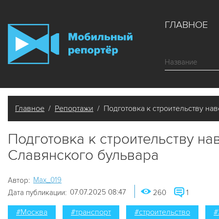
ГЛАВНОЕ
Главное
/
Репортажи
/ Подготовка к строительству нав
Подготовка к строительству нав
Славянского бульвара
Мах_019
Автор:
07.07.2025 08:47
Дата публикации:
260
1
#Москва
#транспорт
#строительство
#