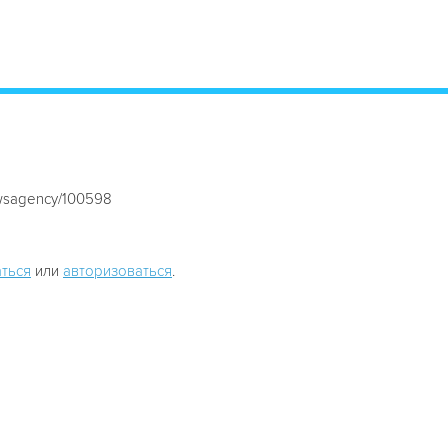
ewsagency/100598
ться
или
авторизоваться
.