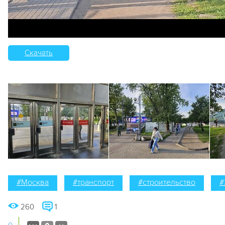
Скачать
#Москва
#транспорт
#строительство
#
260
1