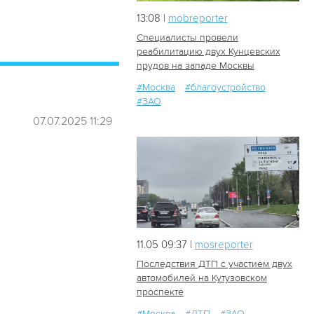
13:08 |
mobreporter
Специалисты провели
реабилитацию двух Кунцевских
прудов на западе Москвы
22
1
#Москва
#благоустройство
#ЗАО
07.07.2025 11:29
11.05 09:37 |
mosreporter
Последствия ДТП с участием двух
автомобилей на Кутузовском
проспекте
246
0
#Москва
#ДТП
#ЗАО