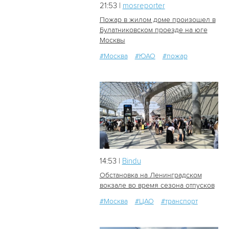
21:53 |
mosreporter
Пожар в жилом доме произошел в
Булатниковском проезде на юге
Москвы
38
0
#Москва
#ЮАО
#пожар
14:53 |
Bindu
Обстановка на Ленинградском
вокзале во время сезона отпусков
#Москва
#ЦАО
#транспорт
18
0