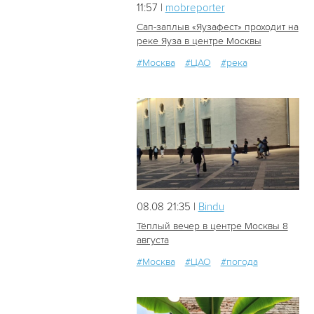
11:57 |
mobreporter
Сап-заплыв «Яузафест» проходит на
реке Яуза в центре Москвы
#Москва
#ЦАО
#река
16
3
08.08 21:35 |
Bindu
Тёплый вечер в центре Москвы 8
августа
#Москва
#ЦАО
#погода
30
0