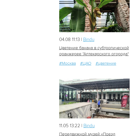
04.08 11:13 |
Bindu
Цветение банана в субтропической
оранжерее "Аптекарского огорода"
#Москва
#ЦАО
#цветение
33
0
11.05 13:22 |
Bindu
Передвижной музей «Поезд