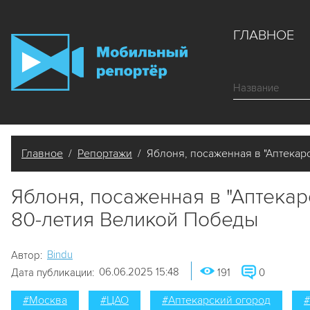
ГЛАВНОЕ
Главное
/
Репортажи
/ Яблоня, посаженная в "Аптекар
Яблоня, посаженная в "Аптекар
80-летия Великой Победы
Bindu
Автор:
06.06.2025 15:48
Дата публикации:
191
0
#Москва
#ЦАО
#Аптекарский огород
#