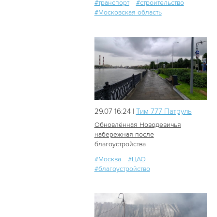
#транспорт
#строительство
#Московская область
29.07 16:24 |
Tим 777 Патруль
Обновлённая Новодевичья
набережная после
благоустройства
62
0
#Москва
#ЦАО
#благоустройство