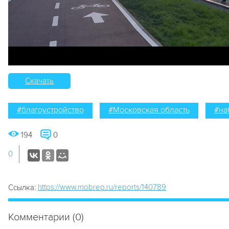
Скачать
#благоустройство
#Московская область
#на
194
0
0
https://www.mobrep.ru/reports/140789
Ссылка:
Комментарии (0)