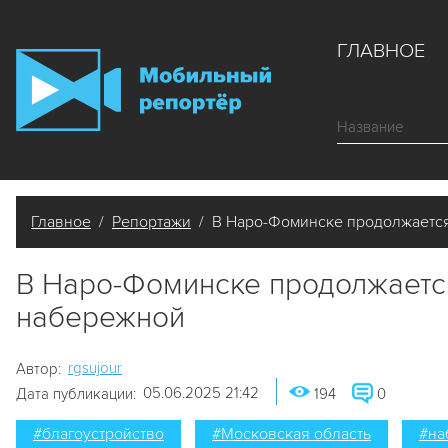
ГЛАВНОЕ
Главное
/
Репортажи
/ В Наро-Фоминске продолжается
В Наро-Фоминске продолжаетс
набережной
rgsujour
Автор:
05.06.2025 21:42
Дата публикации:
194
0
#благоустройство
#Московская область
#на