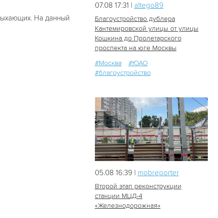
07.08 17:31 |
altego89
дыхающих. На данный
Благоустройство дублера
Кантемировской улицы от улицы
Кошкина до Пролетарского
28
0
проспекта на юге Москвы
#Москва
#ЮАО
#благоустройство
05.08 16:39 |
mobreporter
Второй этап реконструкции
станции МЦД-4
«Железнодорожная»
50
1