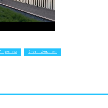
бережная
#Наро-Фоминск