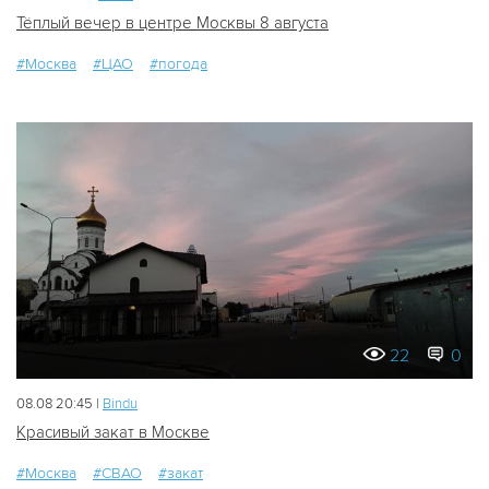
Тёплый вечер в центре Москвы 8 августа
#Москва
#ЦАО
#погода
22
0
08.08 20:45 |
Bindu
Красивый закат в Москве
#Москва
#СВАО
#закат