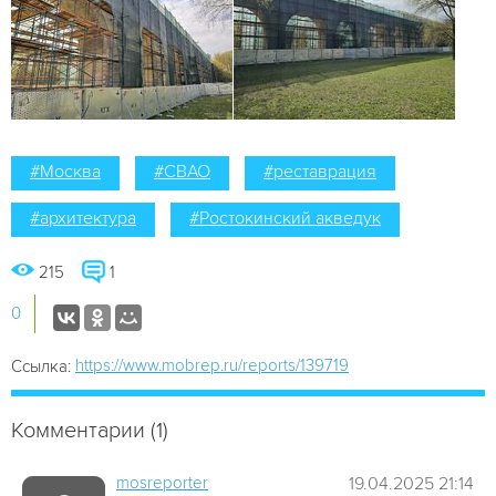
#Москва
#СВАО
#реставрация
#архитектура
#Ростокинский акведук
215
1
0
https://www.mobrep.ru/reports/139719
Ссылка:
Комментарии (1)
mosreporter
19.04.2025 21:14