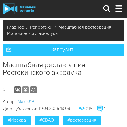
Главное
/
Репортажи
/ Масштабная реставрация
Ростокинского акведука
Загрузить
Масштабная реставрация
Ростокинского акведука
0
Мах_019
Автор:
19.04.2025 18:09
Дата публикации:
215
1
#Москва
#СВАО
#реставрация