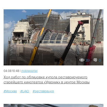
39
0
04.08 10:48 |
mobreporter
Ход работ по облицовке купола реставрируемого
старейшего кинотеатра «Ударник» в центре Москвы
#Москва
#ЦАО
#реставрация