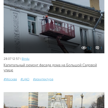
52
1
28.07 12:57 |
Bindu
Капитальный ремонт фасада дома на Большой Садовой
улице
#Москва
#ЦАО
#архитектура