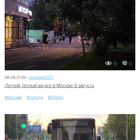
18
0
06.08 21:45 |
grinpavel2077
Летний тёплый вечер в Москве 6 августа
#Москва
#погода
#ЮВАО