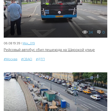
34
0
06.08 19:39 |
Мах_019
Рейсовый автобус сбил пешехода на Широкой улице
#Москва
#СВАО
#ДТП