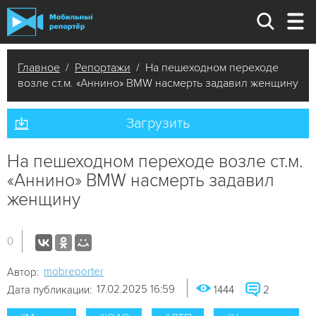
Главное
/
Репортажи
/ На пешеходном переходе
возле ст.м. «Аннино» BMW насмерть задавил женщину
Загрузить
На пешеходном переходе возле ст.м.
«Аннино» BMW насмерть задавил
женщину
0
mobreporter
Автор:
17.02.2025 16:59
Дата публикации:
1444
2