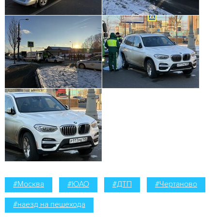
#Москва
#ЮАО
#ДТП
#Чертаново
#наезд на пешехода