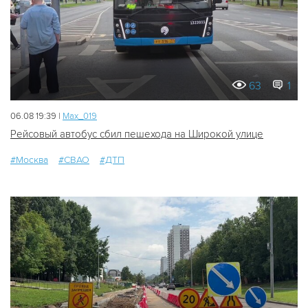
63
1
06.08 19:39 |
Мах_019
Рейсовый автобус сбил пешехода на Широкой улице
#Москва
#СВАО
#ДТП