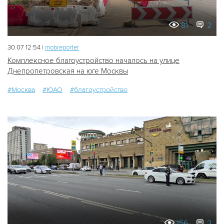
81
2
30.07 12:54 |
mobreporter
Комплексное благоустройство началось на улице
Днепропетровская на юге Москвы
#Москва
#ЮАО
#благоустройство
156
2