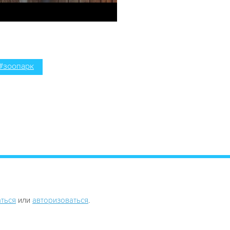
#зоопарк
ться
или
авторизоваться
.