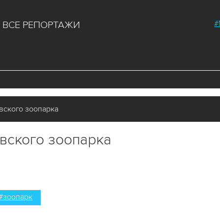
#
ВСЕ РЕПОРТАЖИ
вского зоопарка
вского зоопарка
#зоопарк