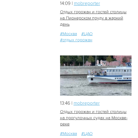
14:09 |
mobreporter
Отдых горожан и гостей столицы
на Пионерском пруду в жаркий
день
11
0
#Москва
#ЦАО
#отдых горожан
13:46 |
mobreporter
Отдых горожан и гостей столицы
на прогулочных судах на Москве-
реке
11
0
#Москва
#ЦАО