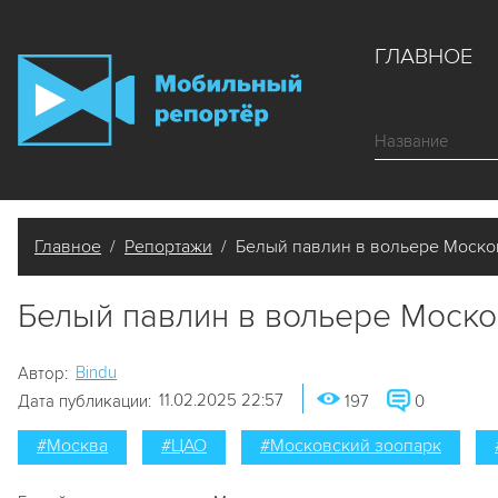
ГЛАВНОЕ
Главное
/
Репортажи
/ Белый павлин в вольере Моско
Белый павлин в вольере Моско
Bindu
Автор:
11.02.2025 22:57
Дата публикации:
197
0
#Москва
#ЦАО
#Московский зоопарк