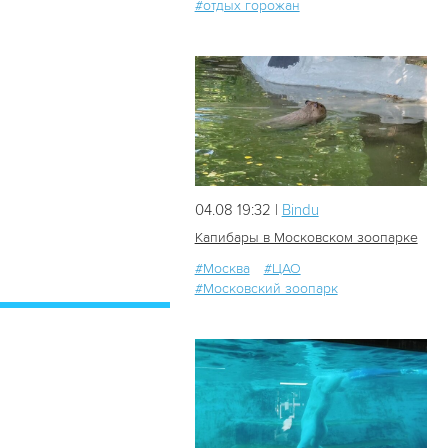
#отдых горожан
04.08 19:32 |
Bindu
Капибары в Московском зоопарке
#Москва
#ЦАО
#Московский зоопарк
41
0