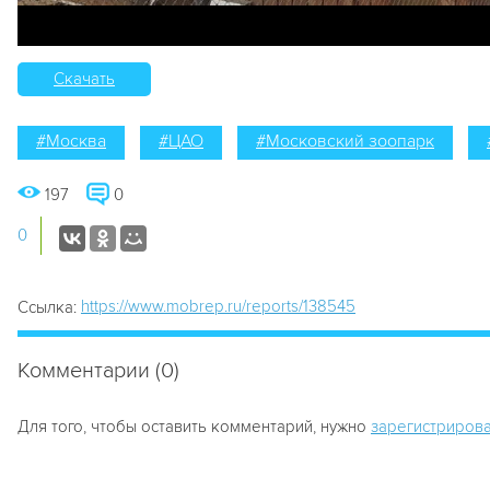
Скачать
#Москва
#ЦАО
#Московский зоопарк
197
0
0
https://www.mobrep.ru/reports/138545
Ссылка:
Комментарии (0)
Для того, чтобы оставить комментарий, нужно
зарегистрирова