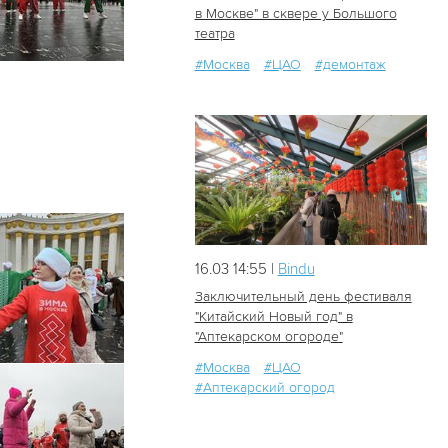
в Москве" в сквере у Большого
театра
155
0
#Москва
#ЦАО
#демонтаж
16.03 14:55 |
Bindu
Заключительный день фестиваля
"Китайский Новый год" в
"Аптекарском огороде"
143
0
#Москва
#ЦАО
#Аптекарский огород