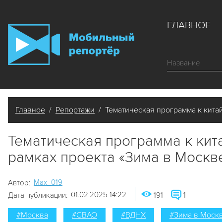
ГЛАВНОЕ
Главное
/
Репортажи
/ Тематическая программа к китай
Тематическая программа к кит
рамках проекта «Зима в Москв
Мах_019
Автор:
01.02.2025 14:22
Дата публикации:
191
1
#Москва
#СВАО
#ВДНХ
#Зима в Моск