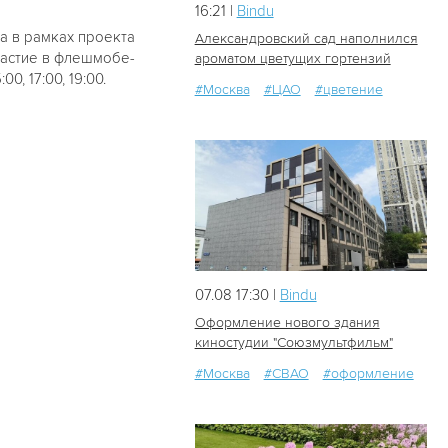
16:21 |
Bindu
а в рамках проекта
Александровский сад наполнился
частие в флешмобе-
ароматом цветущих гортензий
, 17:00, 19:00.
#Москва
#ЦАО
#цветение
8
0
07.08 17:30 |
Bindu
Оформление нового здания
киностудии "Союзмультфильм"
#Москва
#СВАО
#оформление
32
0