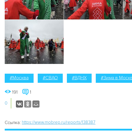
#Москва
#СВАО
#ВДНХ
#Зима в Моск
191
1
0
https://www.mobrep.ru/reports/138387
Ссылка: