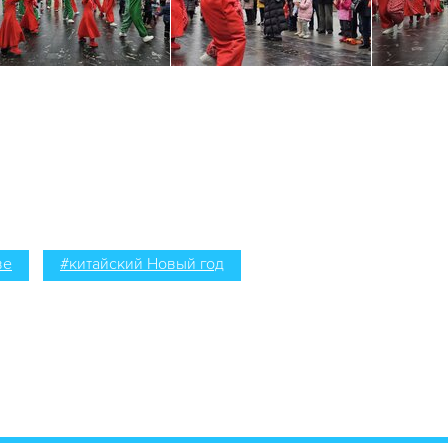
ве
#китайский Новый год