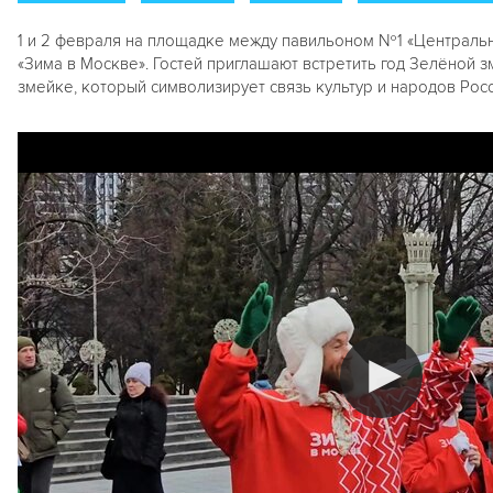
1 и 2 февраля на площадке между павильоном №1 «Центральн
«Зима в Москве». Гостей приглашают встретить год Зелёной 
змейке, который символизирует связь культур и народов России