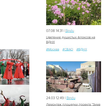
07.08 14:31 |
Bindu
Цветение душистых флоксов на
ВДНХ
#Москва
#СВАО
#ВДНХ
29
0
24.03 12:49 |
Bindu
Демонтаж площадки проекта "Зима