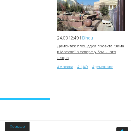
24.03 12:49 |
Bindu
Демонтаж площадки проекта "Зима
в Москве" в сквере у Большого
театра
155
0
#Москва
#ЦАО
#демонтаж
Хорошо