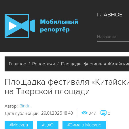
ГЛАВНОЕ
Главное
/
Репортажи
/ Площадка фестиваля «Китайский
Площадка фестиваля «Китайски
на Тверской площади
Bindu
Автор:
29.01.2025 18:43
Дата публикации:
247
0
#Москва
#ЦАО
#Зима в Москве