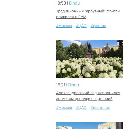
18:53 |
Bindu
Традиционный "арбузный" фонтан
появился в ГУМ
#Москва
#ЦАО
#фонтан
12
0
16:21 |
Bindu
Александровский сад наполнился
ароматом цветущих гортензий
#Москва
#ЦАО
#цветение
17
0