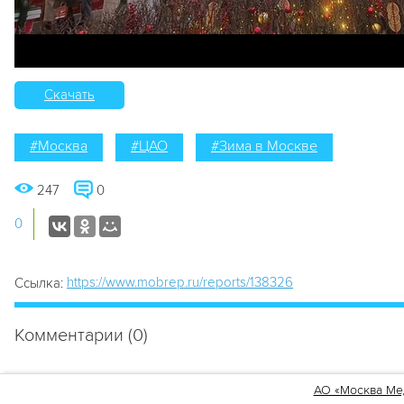
Скачать
#Москва
#ЦАО
#Зима в Москве
247
0
0
https://www.mobrep.ru/reports/138326
Ссылка:
Комментарии (0)
Для того, чтобы оставить комментарий, нужно
зарегистрирова
АО «Москва Ме