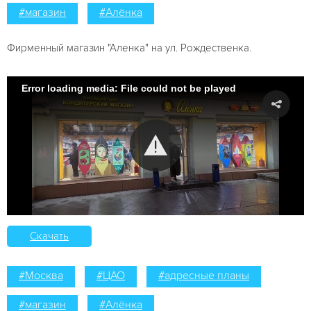
#магазин
#Алёнка
Фирменный магазин "Аленка" на ул. Рождественка.
Error loading media: File could not be played
Скачать
#Москва
#ЦАО
#адресные планы
#магазин
#Алёнка