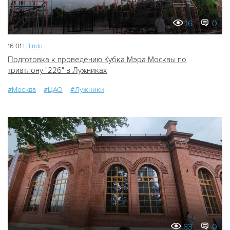
16
0
16:01 |
Bindu
Подготовка к проведению Кубка Мэра Москвы по
триатлону "226" в Лужниках
#Москва
#ЦАО
#Лужники
83
0