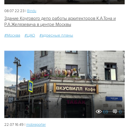
08.07 22:23 |
Bindu
Здание Кругового депо работы архитекторов К.А.Тона и
Р.А.Желязевича в центре Москвы
#Москва
#ЦАО
#адресные планы
69
0
22.07 16:49 |
mobreporter