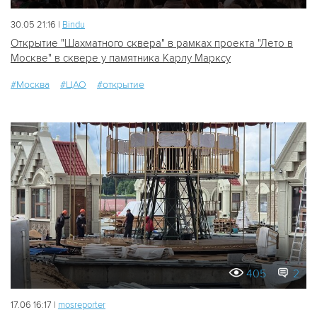
30.05 21:16 |
Bindu
Открытие "Шахматного сквера" в рамках проекта "Лето в
Москве" в сквере у памятника Карлу Марксу
#Москва
#ЦАО
#открытие
405
2
17.06 16:17 |
mosreporter