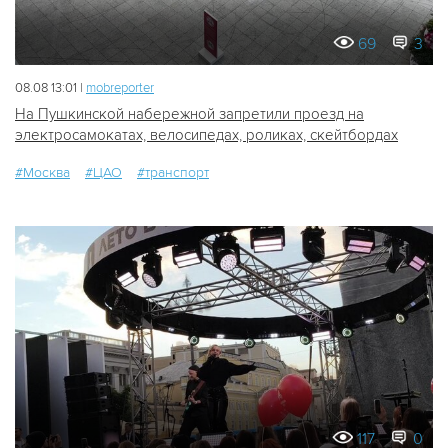
69
3
08.08 13:01 |
mobreporter
На Пушкинской набережной запретили проезд на
электросамокатах, велосипедах, роликах, скейтбордах
#Москва
#ЦАО
#транспорт
117
0