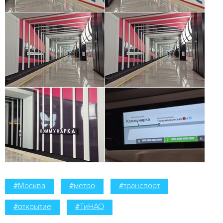
#Москва
#метро
#транспорт
#открытие
#ТиНАО