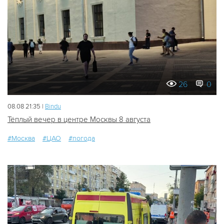
26
0
08.08 21:35 |
Bindu
Тёплый вечер в центре Москвы 8 августа
#Москва
#ЦАО
#погода