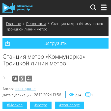
Главное
/
Репортажи
/ Станция метро «Коммунарка»
Троицкой линии метро
Загрузить
Станция метро «Коммунарка»
Троицкой линии метро
0
mosreporter
Автор:
28.12.2024 13:56
Дата публикации:
224
1
#Москва
#метро
#транспорт