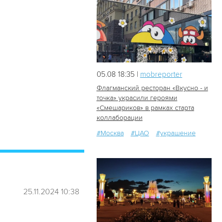
05.08 18:35 |
mobreporter
Флагманский ресторан «Вкусно - и
точка» украсили героями
«Смешариков» в рамках старта
38
1
коллаборации
#Москва
#ЦАО
#украшение
25.11.2024 10:38