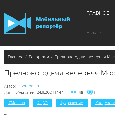
ГЛАВНОЕ
Главное
/
Репортажи
/ Предновогодняя вечерняя Мос
Предновогодняя вечерняя Мос
mobreporter
Автор:
24.11.2024 17:47
Дата публикации:
166
1
#Москва
#ЦАО
#украшение
#подсветк