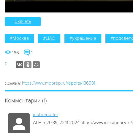
Скачать
#Москва
#ЦАО
#украшение
#подсветк
166
1
0
https://www.mobrep.ru/reports/136931
Ссылка:
Комментарии (1)
mobreporter
АГН в 20:39, 22.11.2024 https://www.mskagency.ru