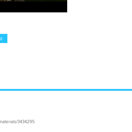
а
/materials/3434295