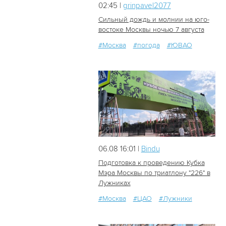
02:45 |
grinpavel2077
Сильный дождь и молнии на юго-
востоке Москвы ночью 7 августа
#Москва
#погода
#ЮВАО
18
0
06.08 16:01 |
Bindu
Подготовка к проведению Кубка
Мэра Москвы по триатлону "226" в
Лужниках
28
0
#Москва
#ЦАО
#Лужники