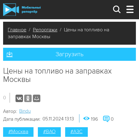
Главное
/
Репортажи
/ Цены на топливо на
заправках Москвы
Загрузить
Цены на топливо на заправках
Москвы
0
Bindu
Автор:
05.11.2024 13:13
Дата публикации:
196
0
#Москва
#ВАО
#АЗС