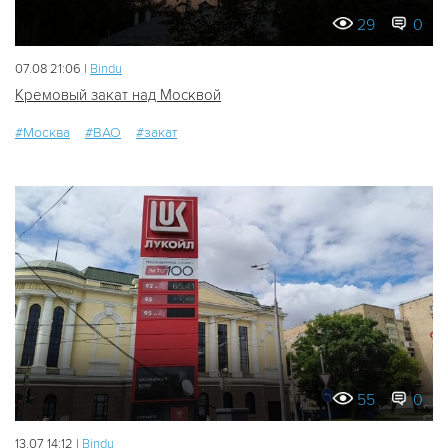
29
0
07.08 21:06 |
Bindu
Кремовый закат над Москвой
#Москва
#ВАО
#закат
55
0
13.07 14:12 |
Bindu