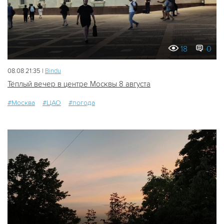
18
0
08.08 21:35 |
Bindu
Тёплый вечер в центре Москвы 8 августа
#Москва
#ЦАО
#погода