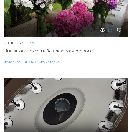
33
1
03.08 13:24 |
Bindu
Выставка флоксов в "Аптекарском огороде"
#Москва
#ЦАО
#выставка