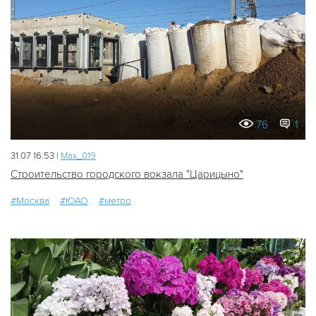
76
1
31.07 16:53 |
Мах_019
Строительство городского вокзала "Царицыно"
#Москва
#ЮАО
#метро