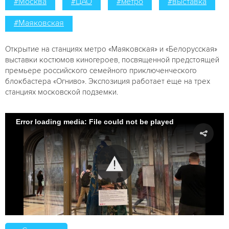
#Москва
#ЦАО
#метро
#выставка
#Маяковская
Открытие на станциях метро «Маяковская» и «Белорусская»
выставки костюмов киногероев, посвященной предстоящей
премьере российского семейного приключенческого
блокбастера «Огниво». Экспозиция работает еще на трех
станциях московской подземки.
Error loading media: File could not be played