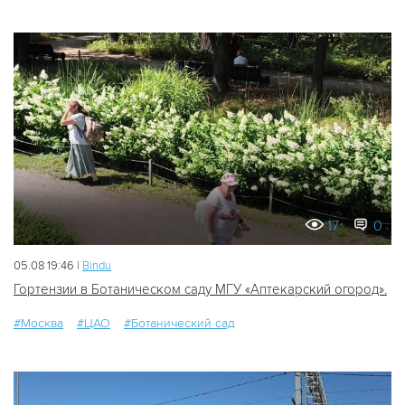
17
0
05.08 19:46 |
Bindu
Гортензии в Ботаническом саду МГУ «Аптекарский огород».
#Москва
#ЦАО
#Ботанический сад