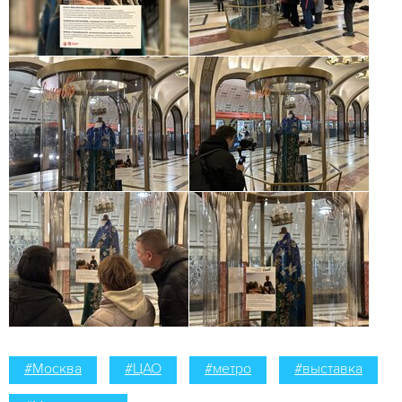
#Москва
#ЦАО
#метро
#выставка