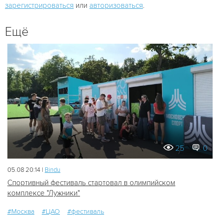
зарегистрироваться
или
авторизоваться
.
Ещё
25
0
05.08 20:14 |
Bindu
Спортивный фестиваль стартовал в олимпийском
комплексе "Лужники"
#Москва
#ЦАО
#фестиваль