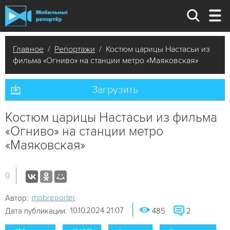
Главное
/
Репортажи
/ Костюм царицы Настасьи из
фильма «Огниво» на станции метро «Маяковская»
Загрузить
Костюм царицы Настасьи из фильма
«Огниво» на станции метро
«Маяковская»
0
mobreporter
Автор:
10.10.2024 21:07
Дата публикации:
485
2