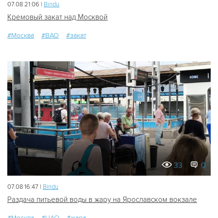
07.08 21:06 |
Bindu
Кремовый закат над Москвой
#Москва
#ВАО
#закат
33
0
07.08 16:47 |
Bindu
Раздача питьевой воды в жару на Ярославском вокзале
#Москва
#ЦАО
#жара