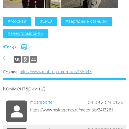
#Москва
#ЦАО
#зарядные станции
#электромобили
187
2
0
https://www.mobrep.ru/reports/135643
Ссылка:
Комментарии (2)
mosreporter
04.09.2024 01:35
https://www.mskagency.ru/materials/3413261