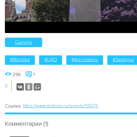
Скачать
#Москва
#ЦАО
#фестиваль
#Зарядье
296
1
0
https://www.mobrep.ru/reports/135175
Ссылка:
Комментарии (1)