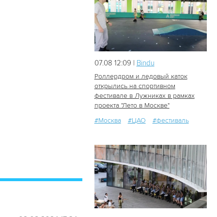
07.08 12:09 |
Bindu
Роллердром и ледовый каток
открылись на спортивном
фестивале в Лужниках в рамках
35
1
проекта "Лето в Москве"
#Москва
#ЦАО
#фестиваль