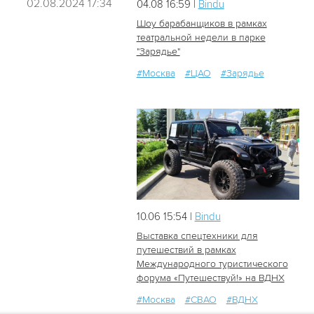
02.08.2024 17:34
04.08 16:59 |
Bindu
Шоу барабанщиков в рамках
театральной недели в парке
"Зарядье"
49
1
#Москва
#ЦАО
#Зарядье
10.06 15:54 |
Bindu
Выставка спецтехники для
путешествий в рамках
Международного туристического
112
0
форума «Путешествуй!» на ВДНХ
#Москва
#СВАО
#ВДНХ