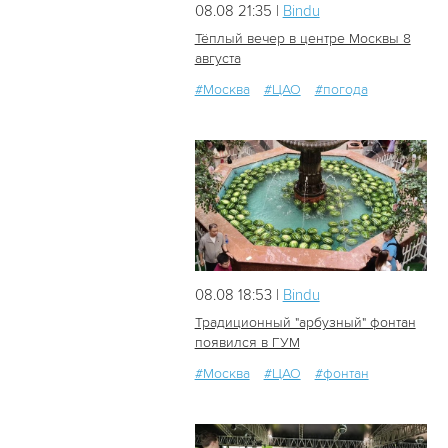
08.08 21:35 |
Bindu
Тёплый вечер в центре Москвы 8
августа
#Москва
#ЦАО
#погода
30
0
08.08 18:53 |
Bindu
Традиционный "арбузный" фонтан
появился в ГУМ
#Москва
#ЦАО
#фонтан
29
0