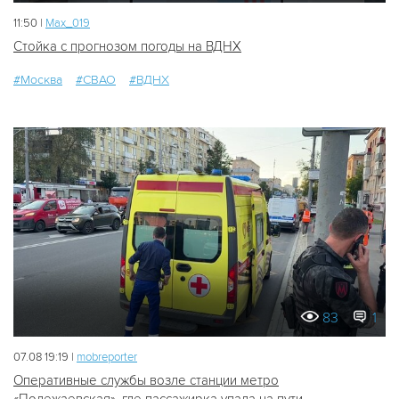
11:50 |
Мах_019
Стойка с прогнозом погоды на ВДНХ
#Москва
#СВАО
#ВДНХ
83
1
07.08 19:19 |
mobreporter
Оперативные службы возле станции метро
«Полежаевская», где пассажирка упала на пути