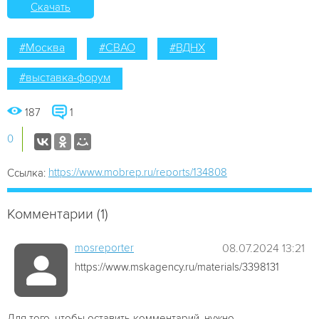
Скачать
#Москва
#СВАО
#ВДНХ
#выставка-форум
187
1
0
https://www.mobrep.ru/reports/134808
Ссылка:
Комментарии (1)
mosreporter
08.07.2024 13:21
https://www.mskagency.ru/materials/3398131
Для того, чтобы оставить комментарий, нужно