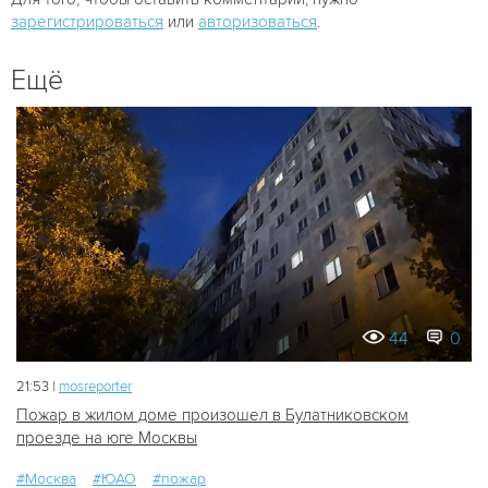
зарегистрироваться
или
авторизоваться
.
Ещё
44
0
21:53 |
mosreporter
Пожар в жилом доме произошел в Булатниковском
проезде на юге Москвы
#Москва
#ЮАО
#пожар