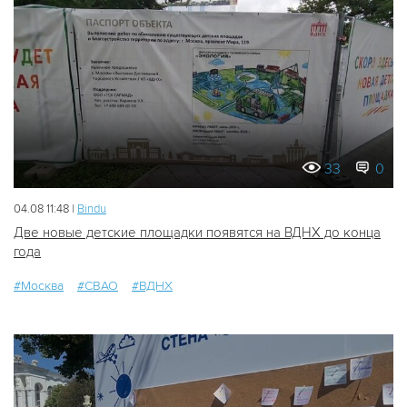
33
0
04.08 11:48 |
Bindu
Две новые детские площадки появятся на ВДНХ до конца
года
#Москва
#СВАО
#ВДНХ