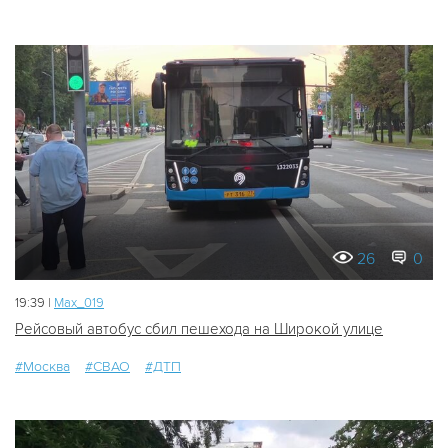
26
0
19:39 |
Мах_019
Рейсовый автобус сбил пешехода на Широкой улице
#Москва
#СВАО
#ДТП