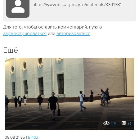
https://www.mskagency.ru/materials/3391381
Для того, чтобы оставить комментарий, нужно
зарегистрироваться
или
авторизоваться
.
Ещё
26
0
08.08 21:35 |
Bindu