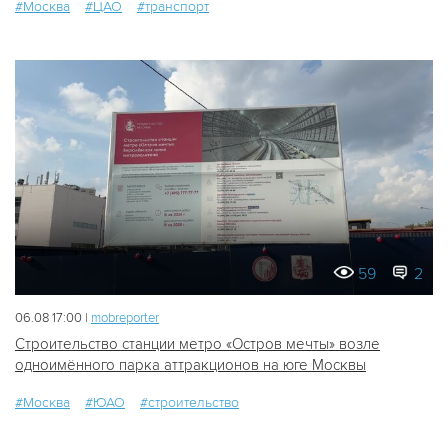
#Москва
#ЦАО
#транспорт
59
2
06.08 17:00 |
mobreporter
Строительство станции метро «Остров мечты» возле
одноимённого парка аттракционов на юге Москвы
#Москва
#ЮАО
#строительство