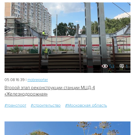
53
1
05.08 16:39 |
mobreporter
Второй этап реконструкции станции МЦД-4
«Железнодорожная»
#транспорт
#строительство
#Московская область