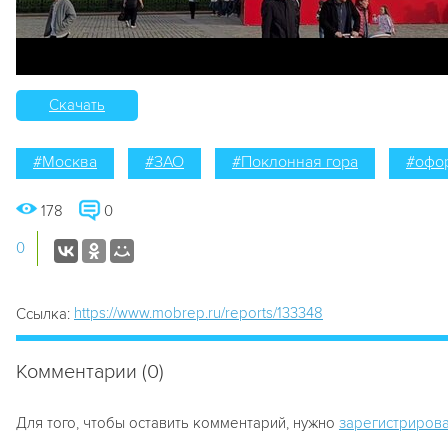
Скачать
#Москва
#ЗАО
#Поклонная гора
#офо
178
0
0
https://www.mobrep.ru/reports/133348
Ссылка:
Комментарии (0)
Для того, чтобы оставить комментарий, нужно
зарегистрирова