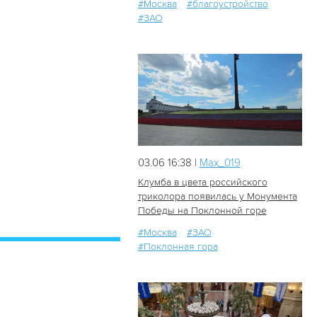
#Москва
#благоустройство
#ЗАО
03.06 16:38 |
Мах_019
Клумба в цвета российского
триколора появилась у Монумента
Победы на Поклонной горе
209
1
#Москва
#ЗАО
#Поклонная гора