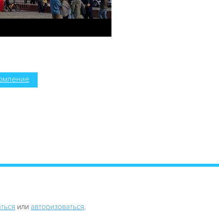
рмление
ться
или
авторизоваться
.