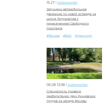
15:27 |
mobreporter
Запущено автомобильное
движение по новой эстакаде на
шоссе Энтузиастов с
22
2
пересечением Свободного
проспекта
#Москва
#ВАО
#транспорт
06.08 13:08 |
mobreporter
Специалисты провели
реабилитацию двух Кунцевских
прудов на западе Москвы
29
1