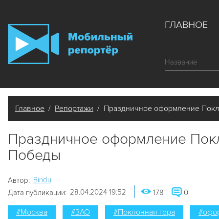
ГЛАВНОЕ
Главное
/
Репортажи
/ Праздничное оформление Покл
Праздничное оформление Пок
Победы
Bindu
Автор:
28.04.2024 19:52
Дата публикации:
178
0
#Москва
#ЗАО
#Поклонная гора
#офо