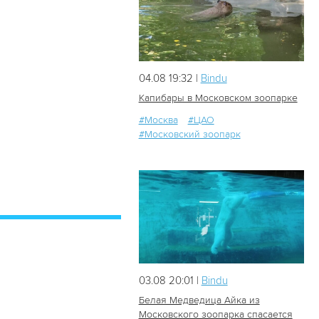
04.08 19:32 |
Bindu
Капибары в Московском зоопарке
#Москва
#ЦАО
#Московский зоопарк
39
0
03.08 20:01 |
Bindu
Белая Медведица Айка из
Московского зоопарка спасается