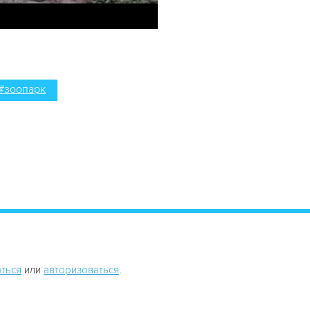
#зоопарк
ться
или
авторизоваться
.