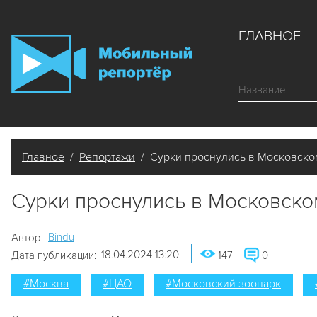
ГЛАВНОЕ
Главное
/
Репортажи
/ Сурки проснулись в Московско
Сурки проснулись в Московско
Bindu
Автор:
18.04.2024 13:20
Дата публикации:
147
0
#Москва
#ЦАО
#Московский зоопарк