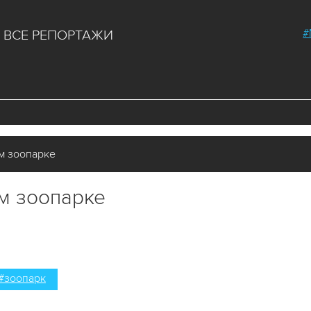
#
ВСЕ РЕПОРТАЖИ
м зоопарке
м зоопарке
#зоопарк