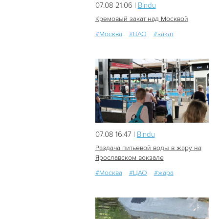
07.08 21:06 |
Bindu
Кремовый закат над Москвой
#Москва
#ВАО
#закат
16
0
07.08 16:47 |
Bindu
Раздача питьевой воды в жару на
Ярославском вокзале
#Москва
#ЦАО
#жара
34
0