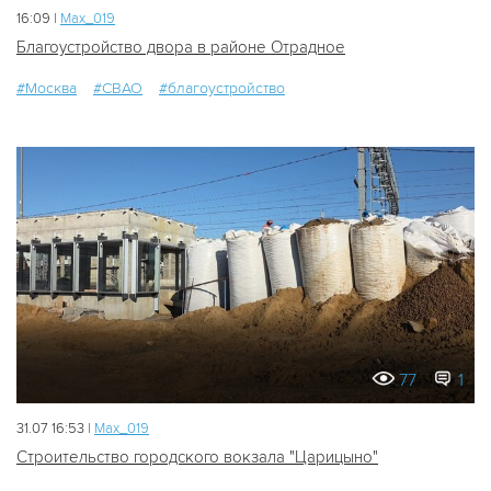
16:09 |
Мах_019
Благоустройство двора в районе Отрадное
#Москва
#СВАО
#благоустройство
77
1
31.07 16:53 |
Мах_019
Строительство городского вокзала "Царицыно"