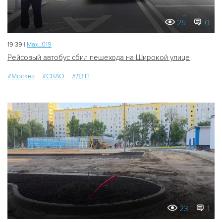
25
0
19:39 |
Мах_019
Рейсовый автобус сбил пешехода на Широкой улице
#Москва
#СВАО
#ДТП
23
1