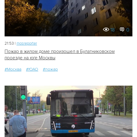
18
0
21:53 |
mosreporter
Пожар в жилом доме произошел в Булатниковском
проезде на юге Москвы
#Москва
#ЮАО
#пожар