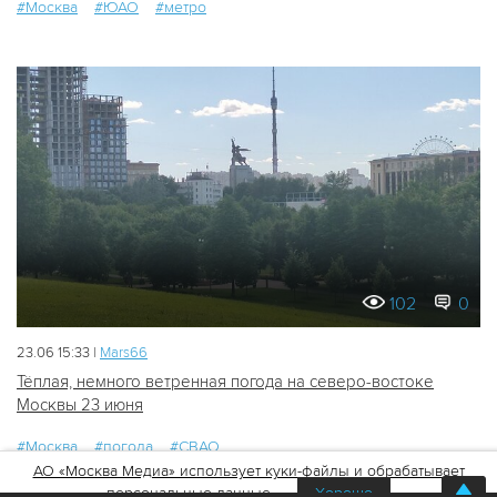
#Москва
#ЮАО
#метро
102
0
23.06 15:33 |
Mars66
Тёплая, немного ветренная погода на северо-востоке
Москвы 23 июня
#Москва
#погода
#СВАО
АО «Москва Медиа» использует куки-файлы и обрабатывает
персональные данные
Хорошо