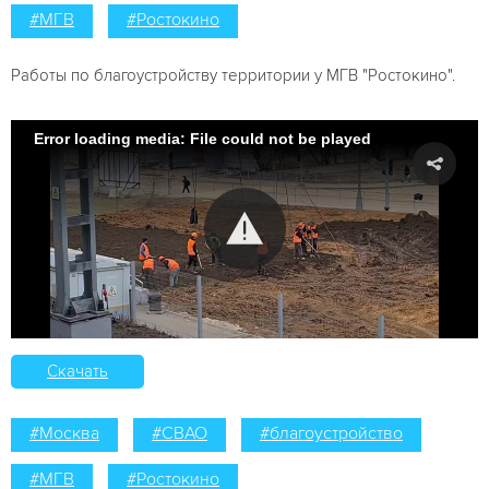
#МГВ
#Ростокино
Работы по благоустройству территории у МГВ "Ростокино".
Error loading media: File could not be played
Скачать
#Москва
#СВАО
#благоустройство
#МГВ
#Ростокино