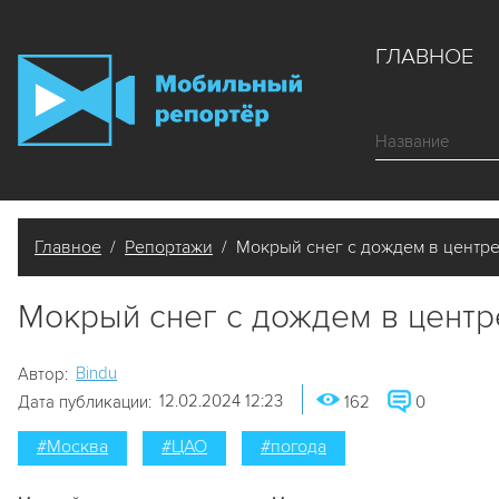
ГЛАВНОЕ
Главное
/
Репортажи
/ Мокрый снег с дождем в центр
Мокрый снег с дождем в цент
Bindu
Автор:
12.02.2024 12:23
Дата публикации:
162
0
#Москва
#ЦАО
#погода