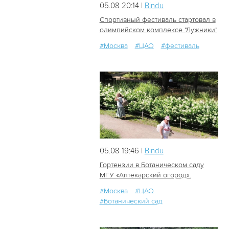
05.08 20:14 |
Bindu
Спортивный фестиваль стартовал в
олимпийском комплексе "Лужники"
#Москва
#ЦАО
#фестиваль
24
0
05.08 19:46 |
Bindu
Гортензии в Ботаническом саду
МГУ «Аптекарский огород».
#Москва
#ЦАО
17
0
#Ботанический сад