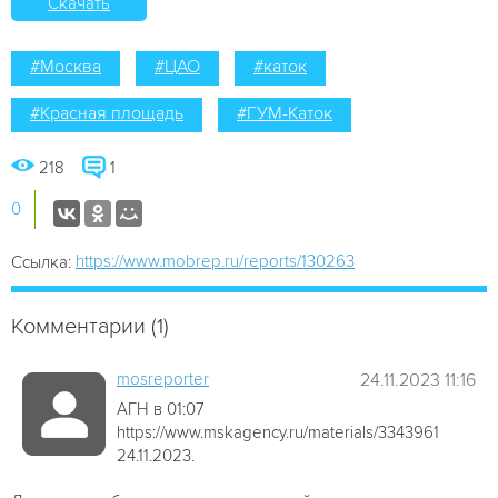
Скачать
#Москва
#ЦАО
#каток
#Красная площадь
#ГУМ-Каток
218
1
0
https://www.mobrep.ru/reports/130263
Ссылка:
Комментарии (1)
mosreporter
24.11.2023 11:16
АГН в 01:07
https://www.mskagency.ru/materials/3343961
24.11.2023.