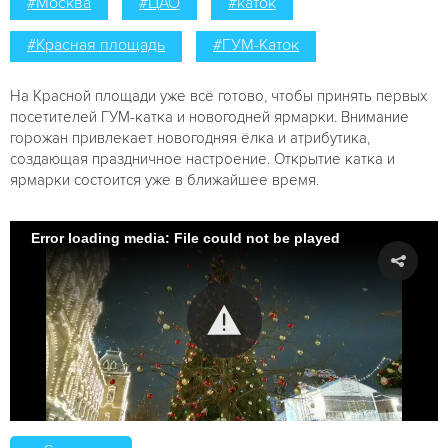
#Москва
#ЦАО
#каток
#Красная площадь
#ГУМ-Каток
На Красной площади уже всё готово, чтобы принять первых
посетителей ГУМ-катка и новогодней ярмарки. Внимание
горожан привлекает новогодняя ёлка и атрибутика,
создающая праздничное настроение. Открытие катка и
ярмарки состоится уже в ближайшее время.
Error loading media: File could not be played