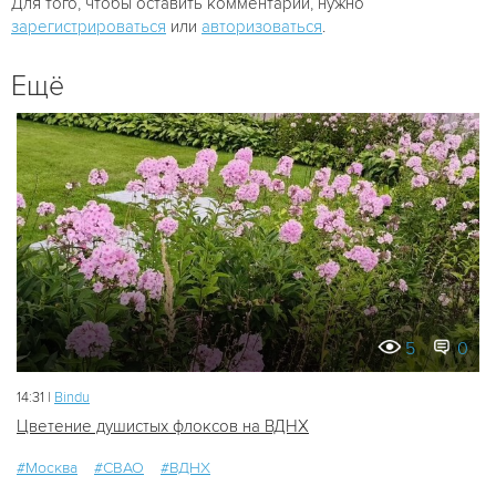
Для того, чтобы оставить комментарий, нужно
зарегистрироваться
или
авторизоваться
.
Ещё
5
0
14:31 |
Bindu
Цветение душистых флоксов на ВДНХ
#Москва
#СВАО
#ВДНХ