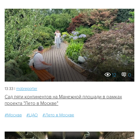
12
0
13:33 |
mobreporter
Сад пяти континентов на Манежной площади в рамках
проекта "Лето в Москве"
#Москва
#ЦАО
#Лето в Москве