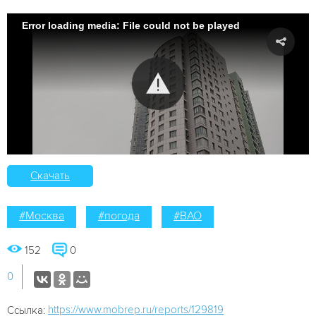
Error loading media: File could not be played
Скачать
#Москва
#погода
#ВАО
152
0
0
https://www.mobrep.ru/reports/129819
Ссылка: