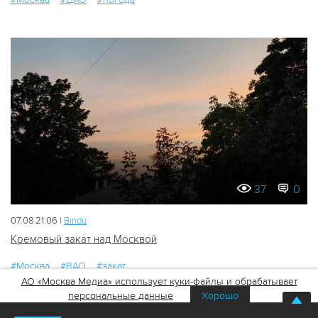
37
0
07.08 21:06 |
Bindu
Кремовый закат над Москвой
#Москва
#ВАО
#закат
АО «Москва Медиа» использует куки-файлы и обрабатывает
персональные данные
Хорошо