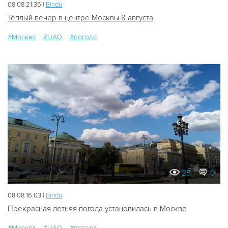
08.08 21:35 |
Bindu
Тёплый вечер в центре Москвы 8 августа
#Москва
#ЦАО
#погода
25
0
08.08 16:03 |
Bindu
Прекрасная летняя погода установилась в Москве
#Москва
#ЦАО
#погода