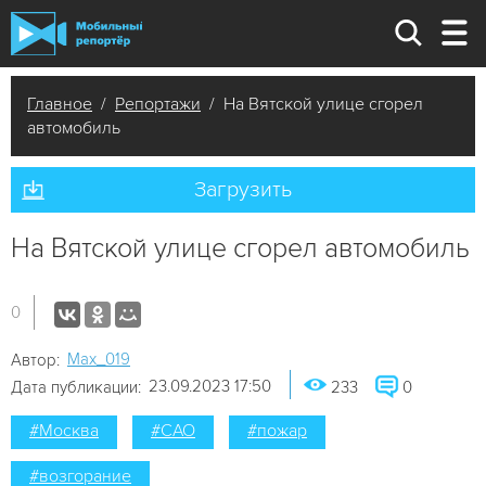
Главное
/
Репортажи
/ На Вятской улице сгорел
автомобиль
Загрузить
На Вятской улице сгорел автомобиль
0
Мах_019
Автор:
23.09.2023 17:50
Дата публикации:
233
0
#Москва
#САО
#пожар
#возгорание