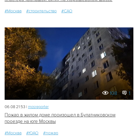
#Москва
#строительство
#САО
108
1
06.08 21:53 |
mosreporter
Пожар в жилом доме произошел в Булатниковском
проезде на юге Москвы
#Москва
#ЮАО
#пожар