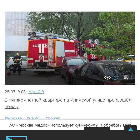
127
1
25.07 19:03 |
Мах_019
В пятикомнатной квартире на Илимской улице произошёл
пожар
#Москва
#СВАО
#пожар
АО «Москва Медиа» использует куки-файлы и обрабатывает
персональные данные
Хорошо