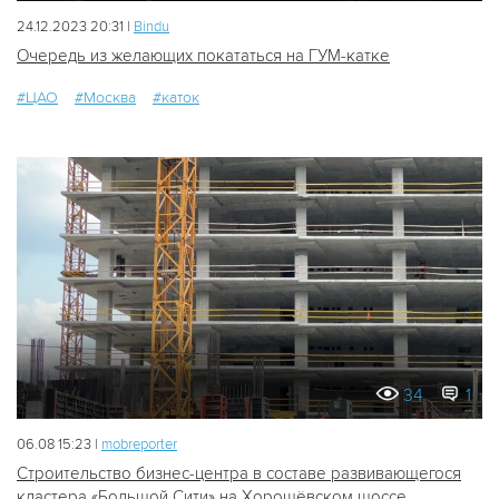
24.12.2023 20:31 |
Bindu
Очередь из желающих покататься на ГУМ-катке
#ЦАО
#Москва
#каток
34
1
06.08 15:23 |
mobreporter
Строительство бизнес-центра в составе развивающегося
кластера «Большой Сити» на Хорошёвском шоссе