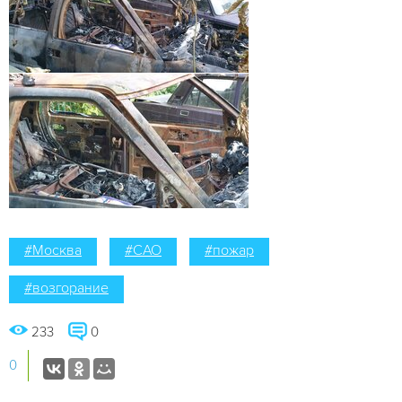
#Москва
#САО
#пожар
#возгорание
233
0
0