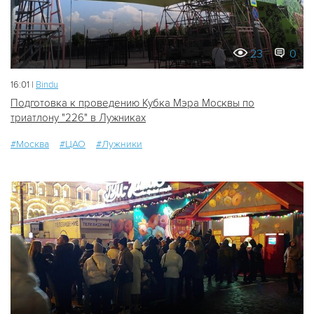
23
0
16:01 |
Bindu
Подготовка к проведению Кубка Мэра Москвы по
триатлону "226" в Лужниках
#Москва
#ЦАО
#Лужники