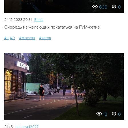
606
0
24.12.2023 20:31 |
Bindu
Очередь из желающих покататься на ГУМ-катке
#ЦАО
#Москва
#каток
12
0
21:45 |
grinpavel2077