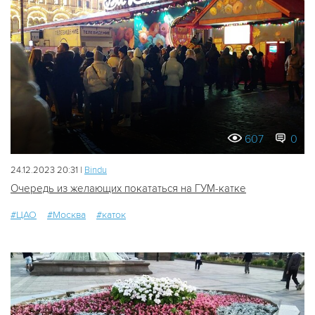
607
0
24.12.2023 20:31 |
Bindu
Очередь из желающих покататься на ГУМ-катке
#ЦАО
#Москва
#каток