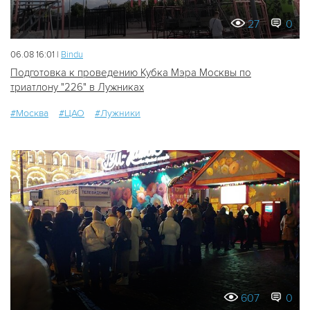
27
0
06.08 16:01 |
Bindu
Подготовка к проведению Кубка Мэра Москвы по
триатлону "226" в Лужниках
#Москва
#ЦАО
#Лужники
607
0