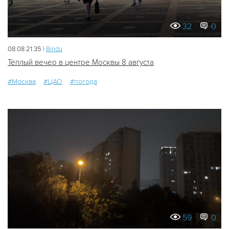
32
0
08.08 21:35 |
Bindu
Тёплый вечер в центре Москвы 8 августа
#Москва
#ЦАО
#погода
59
0