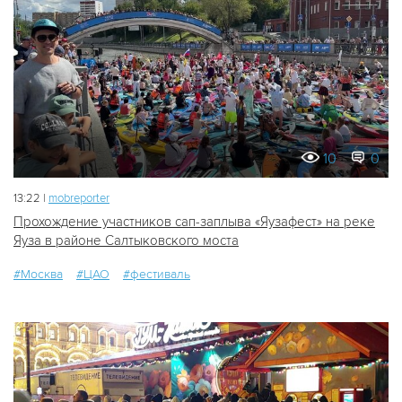
10
0
13:22 |
mobreporter
Прохождение участников сап-заплыва «Яузафест» на реке
Яуза в районе Салтыковского моста
#Москва
#ЦАО
#фестиваль