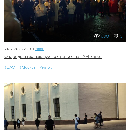
608
0
24.12.2023 20:31 |
Bindu
Очередь из желающих покататься на ГУМ-катке
#ЦАО
#Москва
#каток