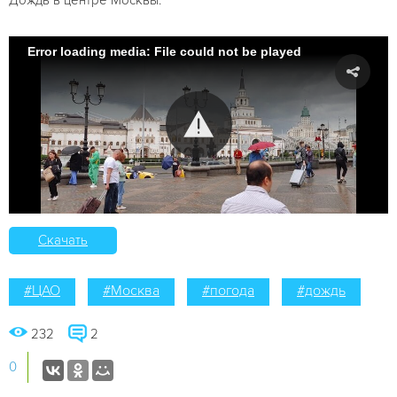
Error loading media: File could not be played
Скачать
#ЦАО
#Москва
#погода
#дождь
232
2
0