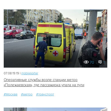
70
1
07.08 19:19 |
mobreporter
Оперативные службы возле станции метро
«Полежаевская», где пассажирка упала на пути
#Москва
#метро
#транспорт