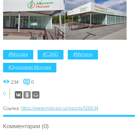
#Москва
#СЗАО
#Митино
#Здоровая Москва
234
0
0
https://www.mobrep.ru/reports/126634
Ссылка:
Комментарии (0)