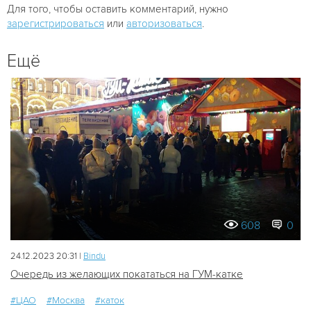
Для того, чтобы оставить комментарий, нужно
зарегистрироваться
или
авторизоваться
.
Ещё
608
0
24.12.2023 20:31 |
Bindu
Очередь из желающих покататься на ГУМ-катке
#ЦАО
#Москва
#каток