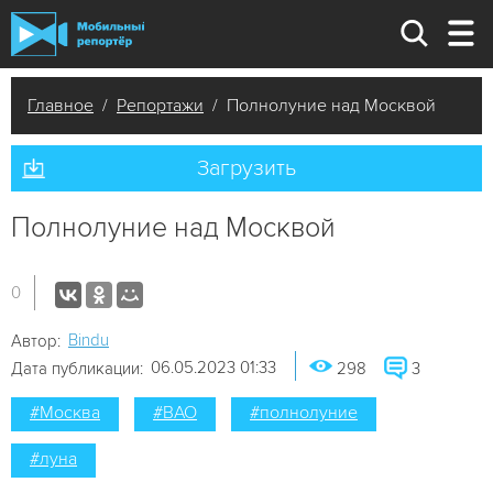
Главное
/
Репортажи
/ Полнолуние над Москвой
Загрузить
Полнолуние над Москвой
0
Bindu
Автор:
06.05.2023 01:33
Дата публикации:
298
3
#Москва
#ВАО
#полнолуние
#луна