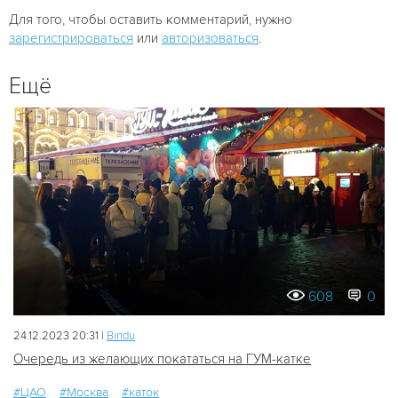
Для того, чтобы оставить комментарий, нужно
зарегистрироваться
или
авторизоваться
.
Ещё
608
0
24.12.2023 20:31 |
Bindu
Очередь из желающих покататься на ГУМ-катке
#ЦАО
#Москва
#каток