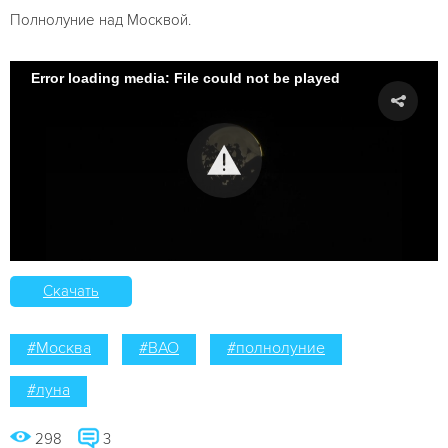
Полнолуние над Москвой.
Error loading media: File could not be played
Скачать
#Москва
#ВАО
#полнолуние
#луна
298
3