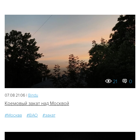
21
0
07.08 21:06 |
Bindu
Кремовый закат над Москвой
#Москва
#ВАО
#закат