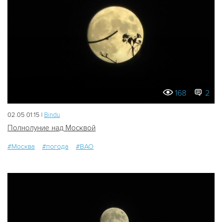
168
2
02.05 01:15 |
Bindu
Полнолуние над Москвой
#Москва
#погода
#ВАО